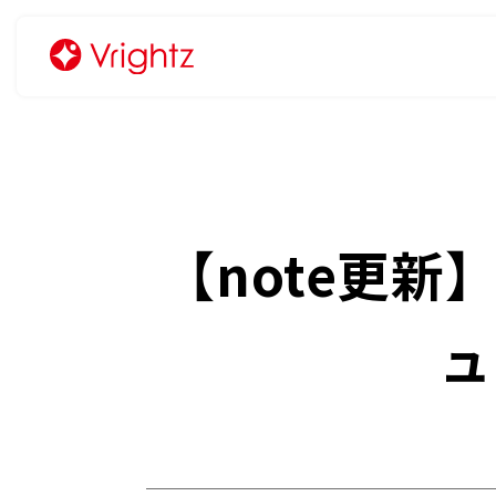
【note更
ュ