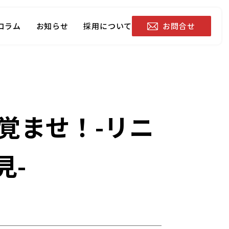
お問合せ
コラム
お知らせ
採用について
覚ませ！-リニ
見-