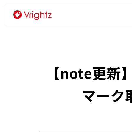
【note更
マーク