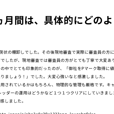
ヵ月間は、具体的にどのよ
と現状の棚卸しでした。その後現地審査で実際に審査員の方
ジでしたが、現地審査では審査員の方がとても丁寧で大変あ
ジの中でとても印象的だったのが、「御社をPマーク取得に
張りましょう！」でした。大変心強いなと感激しました。
運用されているかはもちろん、物理的な管理も厳格です。キ
レッダーの運用はどうかなど１つ１つクリアにしていきまし
実感しました。
ghtz_japan/n/nbe3a0c28c133?app_launch=false